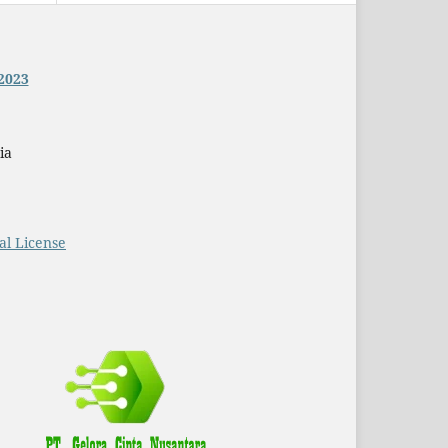
2023
ia
al License