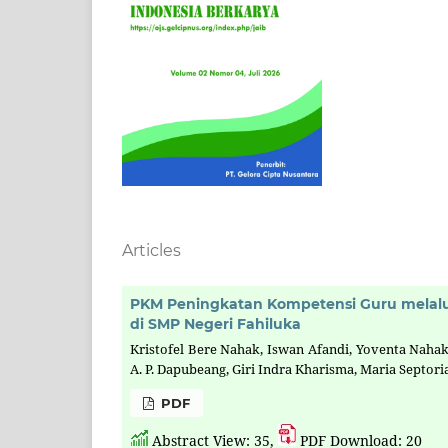
Articles
PKM Peningkatan Kompetensi Guru melalu
di SMP Negeri Fahiluka
Kristofel Bere Nahak, Iswan Afandi, Yoventa Naha
A. P. Dapubeang, Giri Indra Kharisma, Maria Septor
PDF
Abstract View: 35,
PDF Download: 20