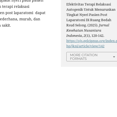
gakat nyeri pada pasien
Efektivitas Terapi Relaksasi
s terapi relaksasi
Autogenik Untuk Menurunkan
ien post laparatomi dapat
Tingkat Nyeri Pasien Post
sederhana, murah, dan
Laparatomi Di Ruang Bedah
sakit.
Rsud Selong. (2025).
Jurnal
Kesehatan Nusantara
Indonesia
,
2
(1), 120-142.
https://ojs.gelcipnus.org/index.
hp/jkni/article/view/142
MORE CITATION
FORMATS