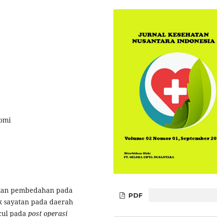
tomi
akan pembedahan pada
PDF
k sayatan pada daerah
cul pada
post operasi