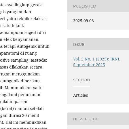
atasnya lingkup gerak
PUBLISHED
logis yang mudah
i yaitu teknik relaksasi
2025-09-03
 satu teknik
kemampuan sugesti diri
n efek kenyamanan.
ISSUE
tas terapi Autogenik untuk
laparatomi di ruang
Vol. 2 No. 1 (2025): JKNI,
osive sampling.
Metode:
September 2025
asus dilakukan secara
 dengan menggunakan
SECTION
i autogenik diberikan
il
: Menunjukkan yaitu
mengalami penurunan
Articles
enikdan pasien
(berat) namun setelah
ngan durasi 20 menit
HOW TO CITE
n). Hal ini membuktikan