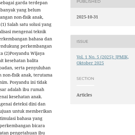
PUBLISHED
sebagai garda terdepan
 banyak yang belum
2025-10-31
angan non-fisik anak,
(1) Salah satu solusi yang
lisasi mengenai teknik
perkembangan bahasa dan
ISSUE
m mendukung perkembangan
a (2)Posyandu Wijaya
Vol. 1 No. 5 (2025): JPMIK,
t kesehatan balita
Oktober 2025
 badan, serta penyuluhan
 non-fisik anak, terutama
SECTION
nim. Posyandu ini tidak
esar adalah ibu rumah
Articles
nai kesehatan anak.
genai deteksi dini dan
tujuan untuk memberikan
timulasi bahasa yang
 perkembangan bicara
katan pengetahuan ibu