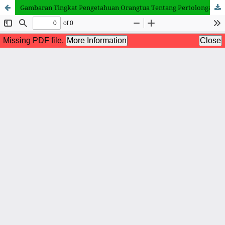
Gambaran Tingkat Pengetahuan Orangtua Tentang Pertolongan Pertama Kejang Demam pada Anak Di RSUP. H. Adam Malik Medan 2022